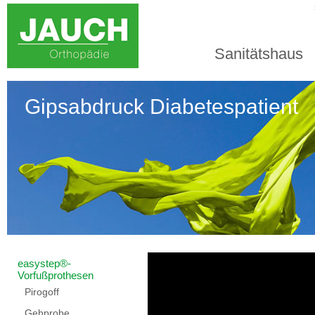
Sanitätshaus
Gipsabdruck Diabetespatient
easystep®-
Vorfußprothesen
Pirogoff
Gehprobe